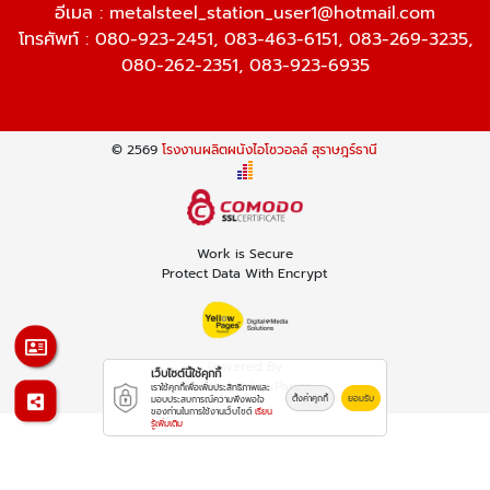
อีเมล :
metalsteel_station_user1@hotmail.com
โทรศัพท์ :
080-923-2451
,
083-463-6151
,
083-269-3235
,
080-262-2351
,
083-923-6935
© 2569
โรงงานผลิตผนังไอโซวอลล์ สุราษฎร์ธานี
Work is Secure
Protect Data With Encrypt
Powered By
เว็บไซต์นี้ใช้คุกกี้
Thailand YellowPages
เราใช้คุกกี้เพื่อเพิ่มประสิทธิภาพและ
ตั้งค่าคุกกี้
ยอมรับ
มอบประสบการณ์ความพึงพอใจ
ของท่านในการใช้งานเว็บไซต์
เรียน
รู้เพิ่มเติม