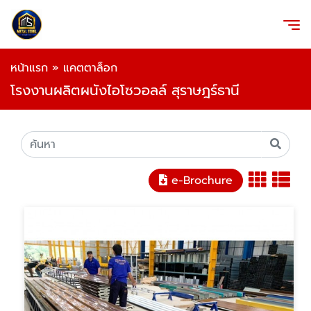
หน้าแรก
»
แคตตาล็อก
โรงงานผลิตผนังไอโซวอลล์ สุราษฎร์ธานี
e-Brochure