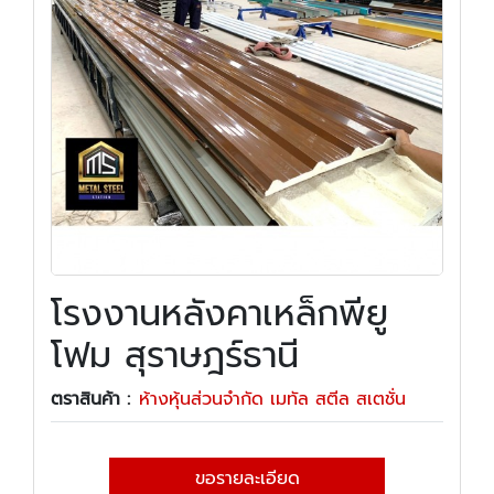
โรงงานหลังคาเหล็กพียู
โฟม สุราษฎร์ธานี
ตราสินค้า :
ห้างหุ้นส่วนจำกัด เมทัล สตีล สเตชั่น
ขอรายละเอียด