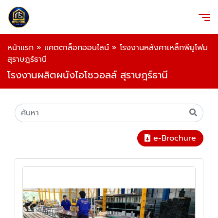
หน้าแรก
»
แคตตาล็อกออนไลน์
»
โรงงานหลังคาเหล็กพียูโฟม
สุราษฎร์ธานี
โรงงานผลิตผนังไอโซวอลล์ สุราษฎร์ธานี
e-Brochure