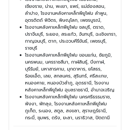
เชียงราย, น่าน, พะเยา, แพร่, แม่ฮ่องสอน,
ลำปาง, โรงงานหลังคาเหล็กพียูโฟม ลำพูน,
อุตรดิตถ์ พิจิตร, พิษณุโลก, เพชรบูรณ์,
โรงงานหลังคาเหล็กพียูโฟม ชลบุรี, ตราด,
ปราจีนบุรี, ระยอง, สระแก้ว, จันทบุรี, ฉะเชิงเทรา,
กาญจนบุรี, ตาก, ประจวบคีรีขันธ์, เพชรบุรี,
ราชบุรี
โรงงานหลังคาเหล็กพียูโฟม ขอนแก่น, ชัยภูมิ,
นครพนม, นครราชสีมา, กาฬสินธุ์, บึงกาฬ,
บุรีรัมย์, มหาสารคาม, มุกดาหาร, ยโสธร,
ร้อยเอ็ด, เลย, สกลนคร, สุรินทร์, ศรีสะเกษ,
หนองคาย, หนองบัวลำภู, อุดรธานี, โรงงาน
หลังคาเหล็กพียูโฟม อุบลราชธานี, อำนาจเจริญ
โรงงานหลังคาเหล็กพียูโฟม นครศรีธรรมราช,
พังงา, พัทลุง, โรงงานหลังคาเหล็กพียูโฟม
ภูเก็ต, ระนอง, สตูล, สงขลา, สุราษฎร์ธานี,
กระบี่, ชุมพร, ตรัง, ยะลา, นราธิวาส, ปัตตานี