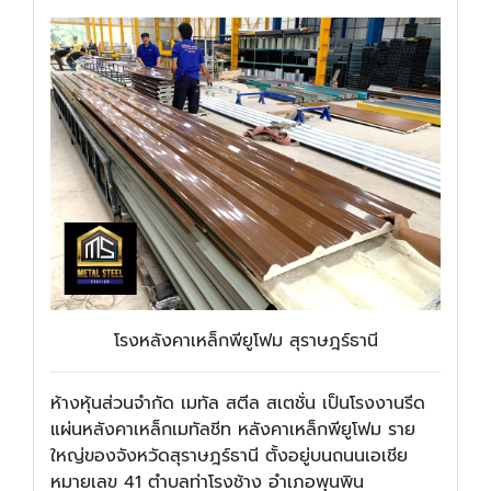
โรงหลังคาเหล็กพียูโฟม สุราษฎร์ธานี
ห้างหุ้นส่วนจำกัด เมทัล สตีล สเตชั่น เป็นโรงงานรีด
แผ่นหลังคาเหล็กเมทัลชีท หลังคาเหล็กพียูโฟม ราย
ใหญ่ของจังหวัดสุราษฎร์ธานี ตั้งอยู่บนถนนเอเชีย
หมายเลข 41 ตำบลท่าโรงช้าง อำเภอพุนพิน