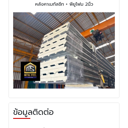
หลังคาเมทัลชีท + พียูโฟม 2นิ้ว
ข้อมูลติดต่อ