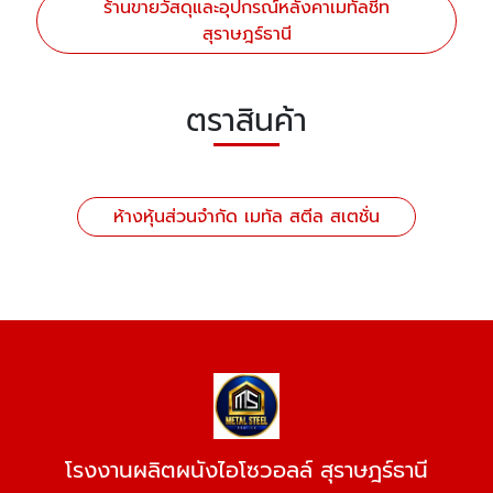
ร้านขายวัสดุและอุปกรณ์หลังคาเมทัลชีท
สุราษฎร์ธานี
ตราสินค้า
ห้างหุ้นส่วนจำกัด เมทัล สตีล สเตชั่น
โรงงานผลิตผนังไอโซวอลล์ สุราษฎร์ธานี