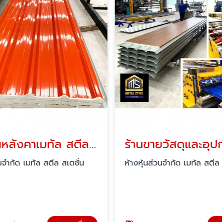
โรงงานหลังคาเมทัล สตีล สเตชั่น สุราษฎร์ธานี
วนจำกัด เมทัล สตีล สเตชั่น
ห้างหุ้นส่วนจำกัด เมทัล สตีล 