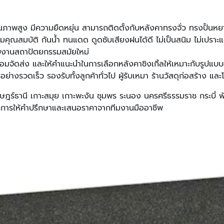
ณภาพสูง มีความยืดหยุ่น สามารถติดตั้งกับหลังคาทรงจั่ว ทรงปั้นหย
คุณสมบัติ กันน้ำ ทนแดด ดูดซับเสียงฝนได้ดี ไม่เป็นสนิม ไม่เปราะ
รับงานสถาปัตยกรรมสมัยใหม่
ร้อมจัดส่ง และให้คำแนะนำในการเลือกหลังคาชิงเกิ้ลให้เหมาะกับ
่างรวดเร็ว รองรับทั้งลูกค้าทั่วไป ผู้รับเหมา ร้านวัสดุก่อสร้าง แ
สุราษฎร์ธานี เกาะสมุย เกาะพะงัน ชุมพร ระนอง นครศรีธรรมราช กระบี่
อมบริการให้คำปรึกษาและเสนอราคาจากทีมงานมืออาชีพ