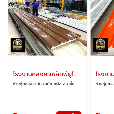
โรงงานหลังคาเหล็กพียูโฟม สุราษฎร์ธานี
ห้างหุ้นส่วนจำกัด เมทัล สตีล สเตชั่น
ห้างหุ้นส่