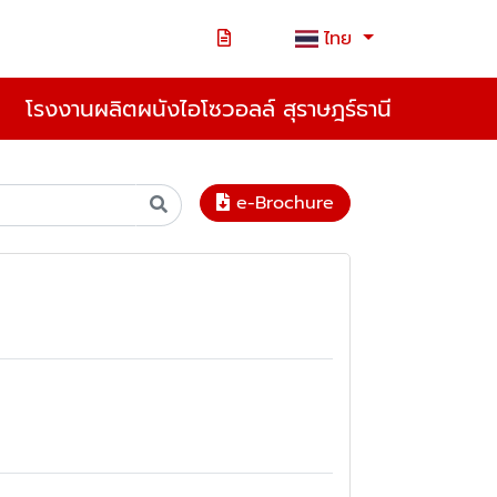
ไทย
โรงงานผลิตผนังไอโซวอลล์ สุราษฎร์ธานี
e-Brochure