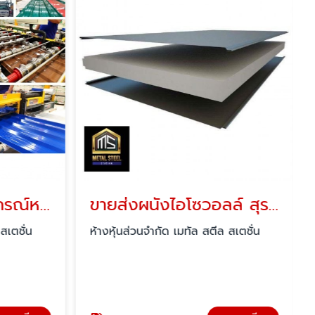
ร้านขายวัสดุและอุปกรณ์หลังคาเมทัลชีท สุราษฎร์ธานี
ขายส่งผนังไอโซวอลล์ สุราษฎร์ธานี
สเตชั่น
ห้างหุ้นส่วนจำกัด เมทัล สตีล สเตชั่น