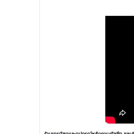
ร้านขายวัสดุและอุปกรณ์หลังคาเมทัลชีท
ชลบุร