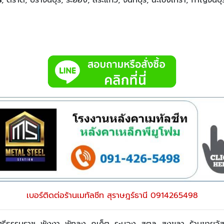
เบอร์ติดต่อร้านเมทัลชีท สุราษฎร์ธานี 0914265498