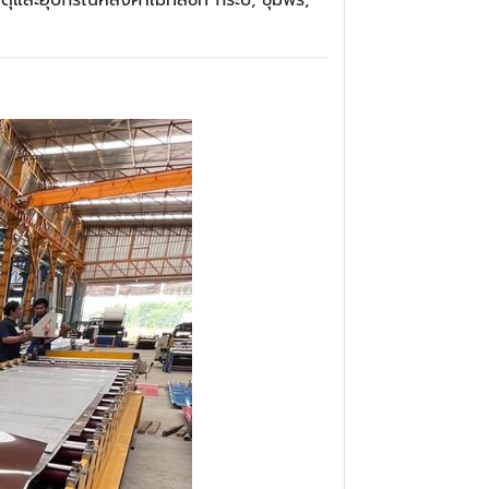
ดุและอุปกรณ์หลังคาเมทัลชีท กระบี่, ชุมพร,