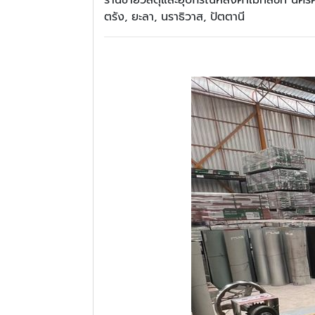
ร้านขายวัสดุและอุปกรณ์หลังคาเมทัลชีท นครศร
ตรัง, ยะลา, นราธิวาส, ปัตตานี