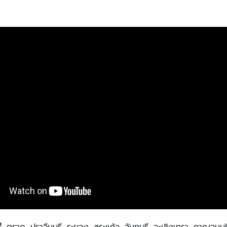
ี
, ตราด, ปราจีนบุรี, ระยอง, สระแก้ว, จันทบุรี, ฉะเชิงเทรา, กาญจนบุรี