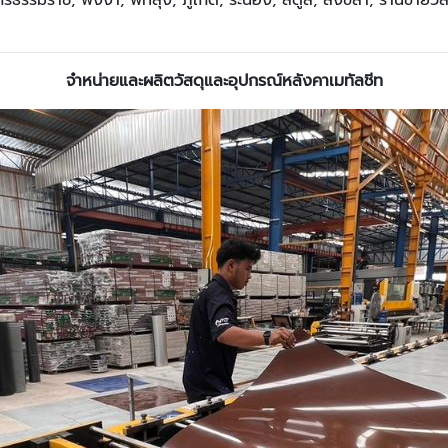
ีธรรมราช, พังงา, พัทลุง, ภูเก็ต, ระนอง, สตูล, สงขลา, ร้านขายวัส
จำหน่ายและผลิตวัสดุและอุปกรณ์หลังคาเมทัลชีท