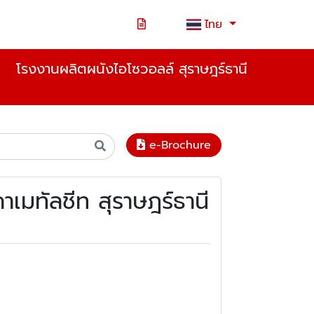
ไทย
โรงงานผลิตผนังไอโซวอลล์ สุราษฎร์ธานี
e-Brochure
าเมทัลชีท สุราษฎร์ธานี