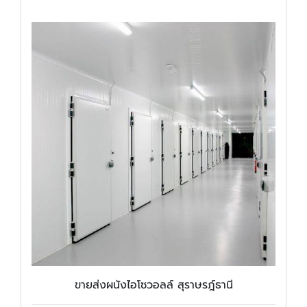
ขายส่งผนังไอโซวอลล์ สุราษรฎ์ธานี