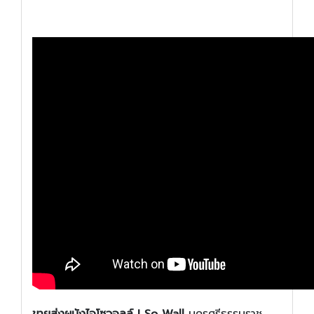
ขายส่งผนังไอโซวอลล์ I So Wall
นครศรีธรรมราช,